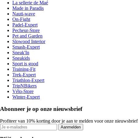
La sellerie de Maé
Made in Paradis
Nauti-wave
On-Fight
Padel-Expert
Pecheur-Store
Pet and Garden
Slowood Interior
Smash-Expert
Sneak'In
Sneakids
Sport is good
Training-Fit
Trek-Expert
Triathlon-Expert
TripNBikers
Vélo-Store
Winter-Expert
Abonneer je op onze nieuwsbrief
Profiteer van 10% korting door je aan te melden voor onze nieuwsbrief
Aanmelden