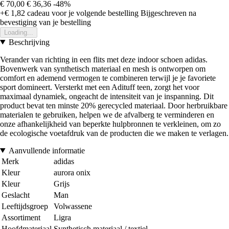
€ 70,00
€ 36,36
-48%
+€ 1,82
cadeau voor je volgende bestelling
Bijgeschreven na
bevestiging van je bestelling
Loading...
Beschrijving
Verander van richting in een flits met deze indoor schoen adidas.
Bovenwerk van synthetisch materiaal en mesh is ontworpen om
comfort en ademend vermogen te combineren terwijl je je favoriete
sport domineert. Versterkt met een Adituff teen, zorgt het voor
maximaal dynamiek, ongeacht de intensiteit van je inspanning. Dit
product bevat ten minste 20% gerecycled materiaal. Door herbruikbare
materialen te gebruiken, helpen we de afvalberg te verminderen en
onze afhankelijkheid van beperkte hulpbronnen te verkleinen, om zo
de ecologische voetafdruk van de producten die we maken te verlagen.
Aanvullende informatie
Merk
adidas
Kleur
aurora onix
Kleur
Grijs
Geslacht
Man
Leeftijdsgroep
Volwassene
Assortiment
Ligra
Hoofdmateriaal
Synthetisch materiaal / textiel