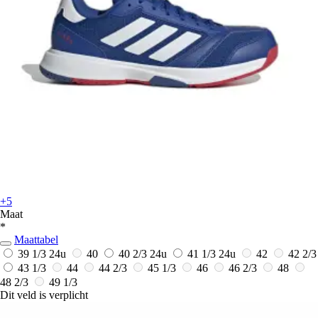
+5
Maat
*
Maattabel
39 1/3
24u
40
40 2/3
24u
41 1/3
24u
42
42 2/3
43 1/3
44
44 2/3
45 1/3
46
46 2/3
48
48 2/3
49 1/3
Dit veld is verplicht