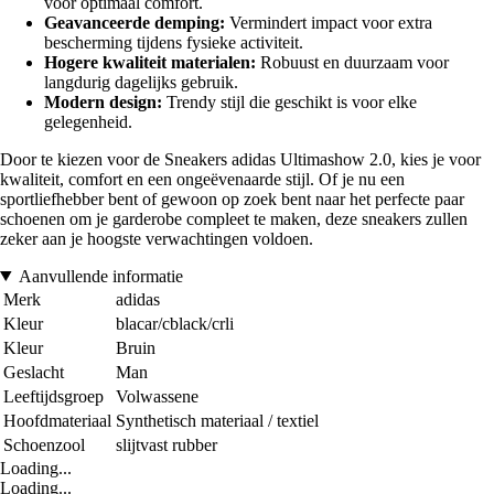
voor optimaal comfort.
Geavanceerde demping:
Vermindert impact voor extra
bescherming tijdens fysieke activiteit.
Hogere kwaliteit materialen:
Robuust en duurzaam voor
langdurig dagelijks gebruik.
Modern design:
Trendy stijl die geschikt is voor elke
gelegenheid.
Door te kiezen voor de Sneakers adidas Ultimashow 2.0, kies je voor
kwaliteit, comfort en een ongeëvenaarde stijl. Of je nu een
sportliefhebber bent of gewoon op zoek bent naar het perfecte paar
schoenen om je garderobe compleet te maken, deze sneakers zullen
zeker aan je hoogste verwachtingen voldoen.
Aanvullende informatie
Merk
adidas
Kleur
blacar/cblack/crli
Kleur
Bruin
Geslacht
Man
Leeftijdsgroep
Volwassene
Hoofdmateriaal
Synthetisch materiaal / textiel
Schoenzool
slijtvast rubber
Loading...
Loading...