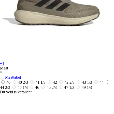
+1
Maat
*
Maattabel
40
40 2/3
41 1/3
42
42 2/3
43 1/3
44
44 2/3
45 1/3
46
46 2/3
47 1/3
49 1/3
Dit veld is verplicht