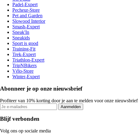
Padel-Expert
Pecheur-Store
Pet and Garden
Slowood Interior
Smash-Expert
Sneak'In
Sneakids
Sport is good
Training-Fit
Trek-Expert
Triathlon-Expert
TripNBikers
Vélo-Store
Winter-Expert
Abonneer je op onze nieuwsbrief
Profiteer van 10% korting door je aan te melden voor onze nieuwsbrief
Aanmelden
Blijf verbonden
Volg ons op sociale media