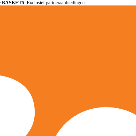
e
BASKET5
. Exclusief partneraanbiedingen