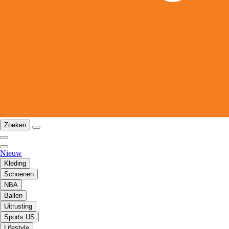
Zoeken
Nieuw
Kleding
Schoenen
NBA
Ballen
Uitrusting
Sports US
Lifestyle