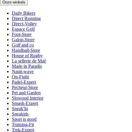
Onze winkels
Daily Bikers
Direct Running
Direct-Volley
Espace Golf
Foot-Store
Galop-Store
Golf and co
Handball-Store
House of Rugby
La sellerie de Maé
Made in Paradis
Nauti-wave
On-Fight
Padel-Expert
Pecheur-Store
Pet and Garden
Slowood Interior
Smash-Expert
Sneak'In
Sneakids
Sport is good
Training-Fit
Trek-Expert