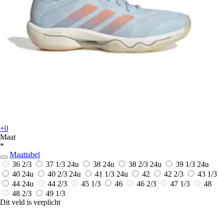
+0
Maat
*
Maattabel
36 2/3
37 1/3
24u
38
24u
38 2/3
24u
39 1/3
24u
40
24u
40 2/3
24u
41 1/3
24u
42
42 2/3
43 1/3
44
24u
44 2/3
45 1/3
46
46 2/3
47 1/3
48
48 2/3
49 1/3
Dit veld is verplicht