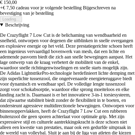
€ 150,00
+€ 7,50
cadeau voor je volgende bestelling
Bijgeschreven na
bevestiging van je bestelling
Loading...
Beschrijving
De Crazyflight 7 Low Cut is de belichaming van wendbaarheid en
snelheid, ontworpen voor degenen die uitblinken in snelle overgangen
en explosieve energie op het veld. Deze prestatiegerichte schoen heeft
een ingenieus vervaardigd bovenwerk van mesh, dat een lichte en
ademende pasvorm biedt die zich aan snelle bewegingen aanpast. Het
lage ontwerp van de kraag verbetert de mobiliteit van de enkel,
waardoor snelle richtingenwisselingen en snelle starts mogelijk zijn.
De Adidas LightstrikePro-technologie herdefinieert lichte demping met
zijn superlichte tussenzool, die ongeëvenaarde energieteruggave biedt
voor dynamisch en wendbaar spel. De volledige lengte tussenzool
zorgt voor schokabsorptie, waardoor elke sprong moeiteloos en elke
landing zacht is. Daarnaast is er het innovatieve 3-in-1 torsiesysteem,
dat zijwaartse stabiliteit biedt zonder de flexibiliteit in te boeten, en
ondersteunt agressieve multidirectionele bewegingen. Ontworpen voor
binnenoppervlakken, heeft de Crazyflight 7 Low Cut een rubberen
buitenzool die geen sporen achterlaat voor optimale grip. Met zijn
expressieve stijl en culturele aantrekkingskracht is deze schoen niet
alleen een kwestie van prestaties, maar ook een gedurfde uitspraak in
de wereld van volleybal. Sluit je aan bij de liga van atleten die kiezen