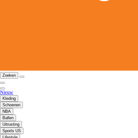
Zoeken
Nieuw
Kleding
Schoenen
NBA
Ballen
Uitrusting
Sports US
Lifestyle