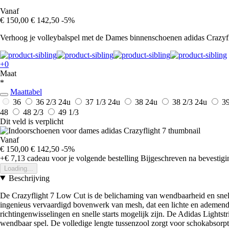
Vanaf
€ 150,00
€ 142,50
-5%
Verhoog je volleybalspel met de Dames binnenschoenen adidas Crazyflig
+0
Maat
*
Maattabel
36
36 2/3
24u
37 1/3
24u
38
24u
38 2/3
24u
3
48
48 2/3
49 1/3
Dit veld is verplicht
Vanaf
€ 150,00
€ 142,50
-5%
+€ 7,13
cadeau voor je volgende bestelling
Bijgeschreven na bevestigin
Loading...
Beschrijving
De Crazyflight 7 Low Cut is de belichaming van wendbaarheid en snelhe
ingenieus vervaardigd bovenwerk van mesh, dat een lichte en ademende 
richtingenwisselingen en snelle starts mogelijk zijn. De Adidas Lights
wendbaar spel. De volledige lengte tussenzool zorgt voor schokabsorptie,