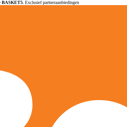
e
BASKET5
. Exclusief partneraanbiedingen