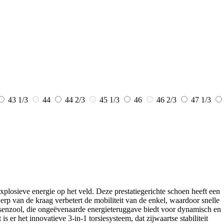
43 1/3
44
44 2/3
45 1/3
46
46 2/3
47 1/3
losieve energie op het veld. Deze prestatiegerichte schoen heeft een
p van de kraag verbetert de mobiliteit van de enkel, waardoor snelle
tussenzool, die ongeëvenaarde energieteruggave biedt voor dynamisch en
er het innovatieve 3-in-1 torsiesysteem, dat zijwaartse stabiliteit