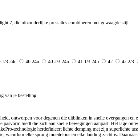
ht 7, die uitzonderlijke prestaties combineren met gewaagde stijl.
9 1/3
24u
40
24u
40 2/3
24u
41 1/3
24u
42
42 2/3
g van je bestelling
id, ontworpen voor degenen die uitblinken in snelle overgangen en exp
pasvorm biedt die zich aan snelle bewegingen aanpast. Het lage ontwer
trikePro-technologie herdefinieert lichte demping met zijn superlichte 
 waardoor elke sprong moeiteloos en elke landing zacht is. Daarnaast is 