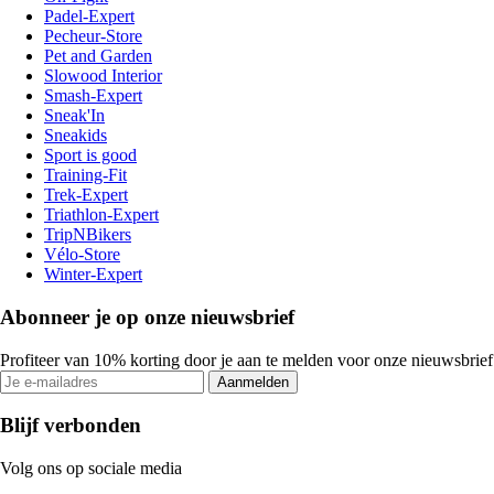
Padel-Expert
Pecheur-Store
Pet and Garden
Slowood Interior
Smash-Expert
Sneak'In
Sneakids
Sport is good
Training-Fit
Trek-Expert
Triathlon-Expert
TripNBikers
Vélo-Store
Winter-Expert
Abonneer je op onze nieuwsbrief
Profiteer van 10% korting door je aan te melden voor onze nieuwsbrief
Aanmelden
Blijf verbonden
Volg ons op sociale media