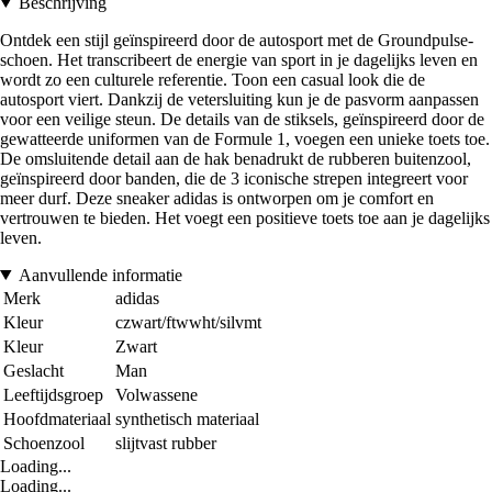
Beschrijving
Ontdek een stijl geïnspireerd door de autosport met de Groundpulse-
schoen. Het transcribeert de energie van sport in je dagelijks leven en
wordt zo een culturele referentie. Toon een casual look die de
autosport viert. Dankzij de vetersluiting kun je de pasvorm aanpassen
voor een veilige steun. De details van de stiksels, geïnspireerd door de
gewatteerde uniformen van de Formule 1, voegen een unieke toets toe.
De omsluitende detail aan de hak benadrukt de rubberen buitenzool,
geïnspireerd door banden, die de 3 iconische strepen integreert voor
meer durf. Deze sneaker adidas is ontworpen om je comfort en
vertrouwen te bieden. Het voegt een positieve toets toe aan je dagelijks
leven.
Aanvullende informatie
Merk
adidas
Kleur
czwart/ftwwht/silvmt
Kleur
Zwart
Geslacht
Man
Leeftijdsgroep
Volwassene
Hoofdmateriaal
synthetisch materiaal
Schoenzool
slijtvast rubber
Loading...
Loading...