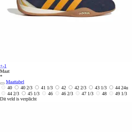
+-1
Maat
*
Maattabel
40
40 2/3
41 1/3
42
42 2/3
43 1/3
44
24u
44 2/3
45 1/3
46
46 2/3
47 1/3
48
49 1/3
Dit veld is verplicht