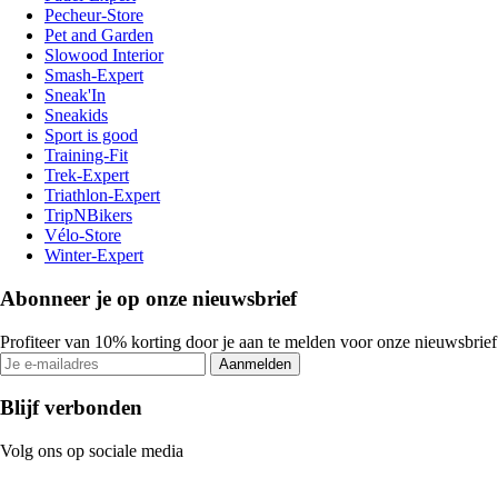
Pecheur-Store
Pet and Garden
Slowood Interior
Smash-Expert
Sneak'In
Sneakids
Sport is good
Training-Fit
Trek-Expert
Triathlon-Expert
TripNBikers
Vélo-Store
Winter-Expert
Abonneer je op onze nieuwsbrief
Profiteer van 10% korting door je aan te melden voor onze nieuwsbrief
Aanmelden
Blijf verbonden
Volg ons op sociale media