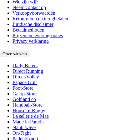
Wie zijn wij?
Neem contact op
Verkoopvoorwaarden
Retourneren en terugbetalen
Juridische disclaimer
Betaalmethoden
Prijzen en leveringsopties
Privacy verklaring
Onze winkels
Daily Bikers
Direct Running
Direct-Volley
Espace Golf
Foot-Store
Galop-Store
Golf and co
Handball-Store
House of Rugby
La sellerie de Maé
Made in Paradis
Nauti-wave
On-Fight
Padel-Expert