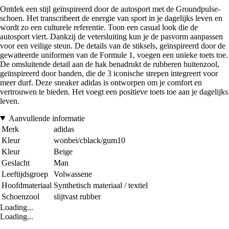
Ontdek een stijl geïnspireerd door de autosport met de Groundpulse-
schoen. Het transcribeert de energie van sport in je dagelijks leven en
wordt zo een culturele referentie. Toon een casual look die de
autosport viert. Dankzij de vetersluiting kun je de pasvorm aanpassen
voor een veilige steun. De details van de stiksels, geïnspireerd door de
gewatteerde uniformen van de Formule 1, voegen een unieke toets toe.
De omsluitende detail aan de hak benadrukt de rubberen buitenzool,
geïnspireerd door banden, die de 3 iconische strepen integreert voor
meer durf. Deze sneaker adidas is ontworpen om je comfort en
vertrouwen te bieden. Het voegt een positieve toets toe aan je dagelijks
leven.
Aanvullende informatie
Merk
adidas
Kleur
wonbei/cblack/gum10
Kleur
Beige
Geslacht
Man
Leeftijdsgroep
Volwassene
Hoofdmateriaal
Synthetisch materiaal / textiel
Schoenzool
slijtvast rubber
Loading...
Loading...