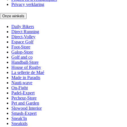
Privacy verklaring
Onze winkels
Daily Bikers
Direct Running
Direct-Volley
Espace Golf
Foot-Store
Galop-Store
Golf and co
Handball-Store
House of Rugby
La sellerie de Maé
Made in Paradis
Nauti-wave
On-Fight
Padel-Expert
Pecheur-Store
Pet and Garden
Slowood Interior
Smash-Expert
Sneak'In
Sneakids