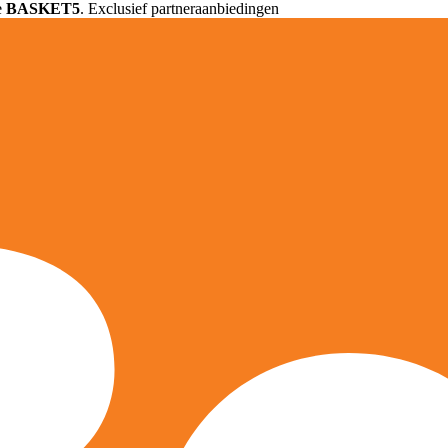
e
BASKET5
. Exclusief partneraanbiedingen