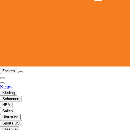
Zoeken
Nieuw
Kleding
Schoenen
NBA
Ballen
Uitrusting
Sports US
Lifestyle