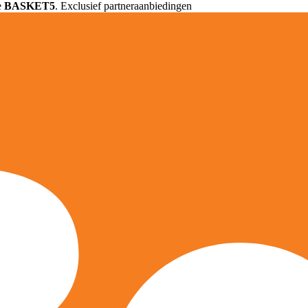
e
BASKET5
. Exclusief partneraanbiedingen