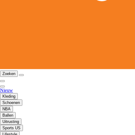
Zoeken
Nieuw
Kleding
Schoenen
NBA
Ballen
Uitrusting
Sports US
Lifestyle