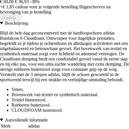
€ 60,00
€ 36,93
-38%
+€ 1,85
cadeau voor je volgende bestelling
Bijgeschreven na
bevestiging van je bestelling
Loading...
Beschrijving
Blijf de hele dag geconcentreerd met de hardloopschoen adidas
Runfalcon 6 Cloudfoam. Ontworpen voor dagelijkse prestaties,
begeleidt ze je tijdens je ochtendruns en alledaagse activiteiten met een
uitgebalanceerd en betrouwbaar gevoel. Het bovenwerk van textiel en
synthetisch materiaal zorgt voor lichtheid en ademend vermogen. De
Cloudfoam demping biedt een comfortabel gevoel vanaf de eerste stap
en bij elke pas, voor een ultra-zachte wandeling met extra demping. De
stevige rubberen buitenzool zorgt voor constante grip op de weg.
Versterkt met de 3 strepen adidas, blijft de schoen geworteld in de
sportwereld terwijl hij een strakke en veelzijdige uitstraling behoudt.
Veters.
Bovenwerk van textiel en synthetisch materiaal.
Textiel binnenzool.
Rubberen buitenzool.
CLOUDFOAM tussenzool.
Aanvullende informatie
Merk
adidas