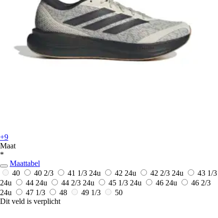
+9
Maat
*
Maattabel
40
40 2/3
41 1/3
24u
42
24u
42 2/3
24u
43 1/3
24u
44
24u
44 2/3
24u
45 1/3
24u
46
24u
46 2/3
24u
47 1/3
48
49 1/3
50
Dit veld is verplicht