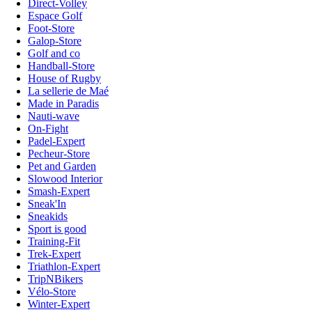
Direct-Volley
Espace Golf
Foot-Store
Galop-Store
Golf and co
Handball-Store
House of Rugby
La sellerie de Maé
Made in Paradis
Nauti-wave
On-Fight
Padel-Expert
Pecheur-Store
Pet and Garden
Slowood Interior
Smash-Expert
Sneak'In
Sneakids
Sport is good
Training-Fit
Trek-Expert
Triathlon-Expert
TripNBikers
Vélo-Store
Winter-Expert