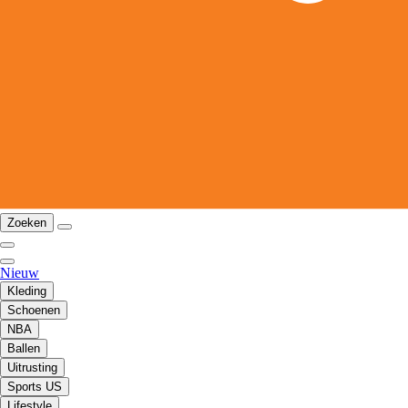
Zoeken
Nieuw
Kleding
Schoenen
NBA
Ballen
Uitrusting
Sports US
Lifestyle