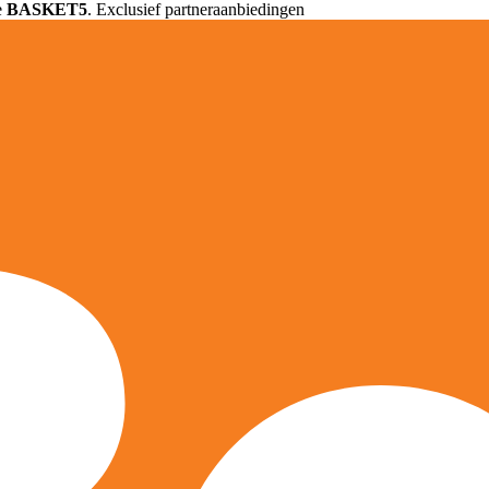
e
BASKET5
. Exclusief partneraanbiedingen