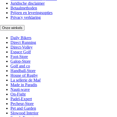
Juridische disclaimer
Betaalmethoden
Prijzen en leveringsopties
Privacy verklaring
Onze winkels
Daily Bikers
Direct Running
Direct-Volley
Espace Golf
Foot-Store
Galop-Store
Golf and co
Handball-Store
House of Rugby
La sellerie de Maé
Made in Paradis
Nauti-wave
On-Fight
Padel-Expert
Pecheur-Store
Pet and Garden
Slowood Interior