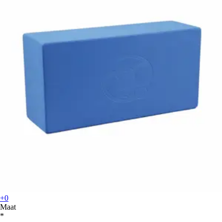
+0
Maat
*