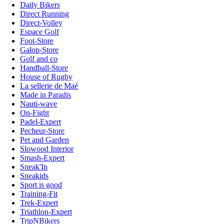
Daily Bikers
Direct Running
Direct-Volley
Espace Golf
Foot-Store
Galop-Store
Golf and co
Handball-Store
House of Rugby
La sellerie de Maé
Made in Paradis
Nauti-wave
On-Fight
Padel-Expert
Pecheur-Store
Pet and Garden
Slowood Interior
Smash-Expert
Sneak'In
Sneakids
Sport is good
Training-Fit
Trek-Expert
Triathlon-Expert
TripNBikers