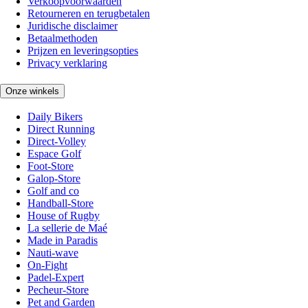
Verkoopvoorwaarden
Retourneren en terugbetalen
Juridische disclaimer
Betaalmethoden
Prijzen en leveringsopties
Privacy verklaring
Onze winkels
Daily Bikers
Direct Running
Direct-Volley
Espace Golf
Foot-Store
Galop-Store
Golf and co
Handball-Store
House of Rugby
La sellerie de Maé
Made in Paradis
Nauti-wave
On-Fight
Padel-Expert
Pecheur-Store
Pet and Garden