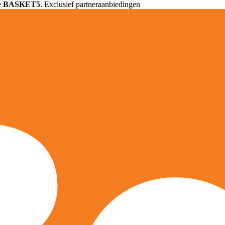
e
BASKET5
. Exclusief partneraanbiedingen