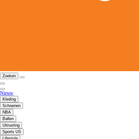
Zoeken
Nieuw
Kleding
Schoenen
NBA
Ballen
Uitrusting
Sports US
Lifestyle