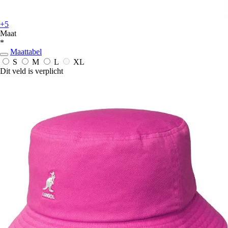
+5
Maat
*
Maattabel
S
M
L
XL
Dit veld is verplicht