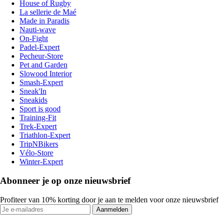
House of Rugby
La sellerie de Maé
Made in Paradis
Nauti-wave
On-Fight
Padel-Expert
Pecheur-Store
Pet and Garden
Slowood Interior
Smash-Expert
Sneak'In
Sneakids
Sport is good
Training-Fit
Trek-Expert
Triathlon-Expert
TripNBikers
Vélo-Store
Winter-Expert
Abonneer je op onze nieuwsbrief
Profiteer van 10% korting door je aan te melden voor onze nieuwsbrief
Aanmelden