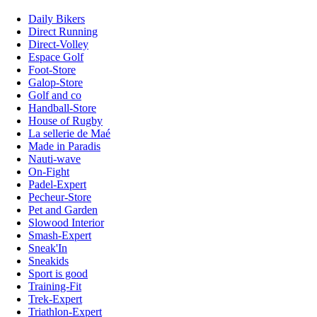
Daily Bikers
Direct Running
Direct-Volley
Espace Golf
Foot-Store
Galop-Store
Golf and co
Handball-Store
House of Rugby
La sellerie de Maé
Made in Paradis
Nauti-wave
On-Fight
Padel-Expert
Pecheur-Store
Pet and Garden
Slowood Interior
Smash-Expert
Sneak'In
Sneakids
Sport is good
Training-Fit
Trek-Expert
Triathlon-Expert