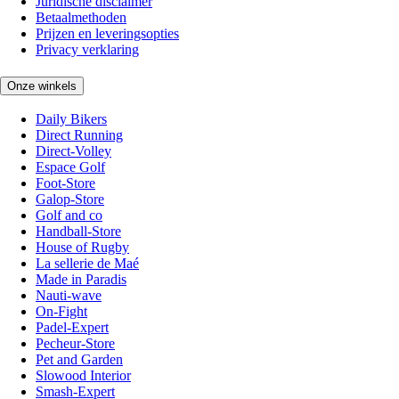
Juridische disclaimer
Betaalmethoden
Prijzen en leveringsopties
Privacy verklaring
Onze winkels
Daily Bikers
Direct Running
Direct-Volley
Espace Golf
Foot-Store
Galop-Store
Golf and co
Handball-Store
House of Rugby
La sellerie de Maé
Made in Paradis
Nauti-wave
On-Fight
Padel-Expert
Pecheur-Store
Pet and Garden
Slowood Interior
Smash-Expert