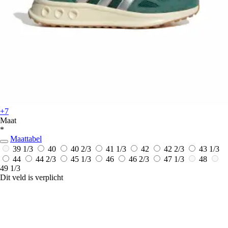
+7
Maat
*
Maattabel
39 1/3
40
40 2/3
41 1/3
42
42 2/3
43 1/3
44
44 2/3
45 1/3
46
46 2/3
47 1/3
48
49 1/3
Dit veld is verplicht