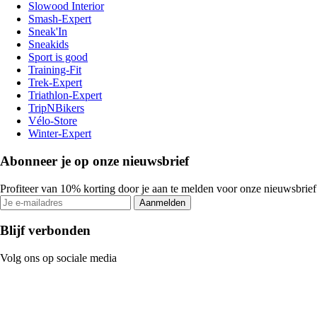
Slowood Interior
Smash-Expert
Sneak'In
Sneakids
Sport is good
Training-Fit
Trek-Expert
Triathlon-Expert
TripNBikers
Vélo-Store
Winter-Expert
Abonneer je op onze nieuwsbrief
Profiteer van 10% korting door je aan te melden voor onze nieuwsbrief
Aanmelden
Blijf verbonden
Volg ons op sociale media