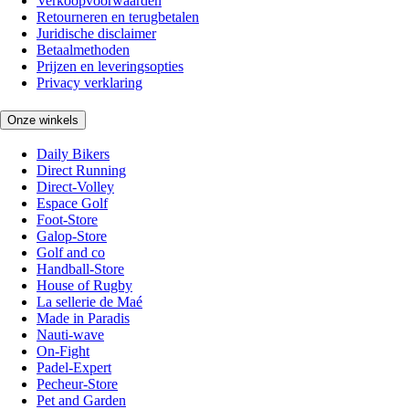
Verkoopvoorwaarden
Retourneren en terugbetalen
Juridische disclaimer
Betaalmethoden
Prijzen en leveringsopties
Privacy verklaring
Onze winkels
Daily Bikers
Direct Running
Direct-Volley
Espace Golf
Foot-Store
Galop-Store
Golf and co
Handball-Store
House of Rugby
La sellerie de Maé
Made in Paradis
Nauti-wave
On-Fight
Padel-Expert
Pecheur-Store
Pet and Garden