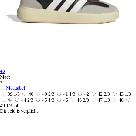
+2
Maat
*
Maattabel
39 1/3
40
40 2/3
41 1/3
42
42 2/3
43 1/3
44
44 2/3
45 1/3
46
46 2/3
47 1/3
48
49 1/3
24u
Dit veld is verplicht