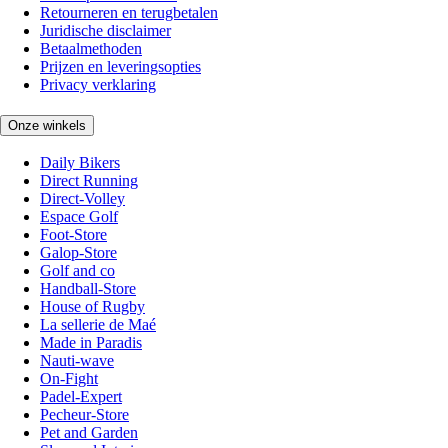
Retourneren en terugbetalen
Juridische disclaimer
Betaalmethoden
Prijzen en leveringsopties
Privacy verklaring
Onze winkels
Daily Bikers
Direct Running
Direct-Volley
Espace Golf
Foot-Store
Galop-Store
Golf and co
Handball-Store
House of Rugby
La sellerie de Maé
Made in Paradis
Nauti-wave
On-Fight
Padel-Expert
Pecheur-Store
Pet and Garden