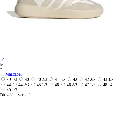
+0
Maat
*
Maattabel
39 1/3
40
40 2/3
41 1/3
42
42 2/3
43 1/3
44
44 2/3
45 1/3
46
46 2/3
47 1/3
48
24u
49 1/3
Dit veld is verplicht