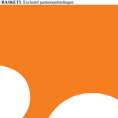
e
BASKET5
. Exclusief partneraanbiedingen