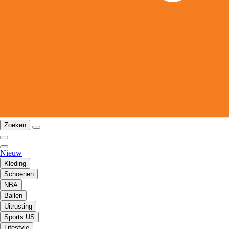
Zoeken
Nieuw
Kleding
Schoenen
NBA
Ballen
Uitrusting
Sports US
Lifestyle