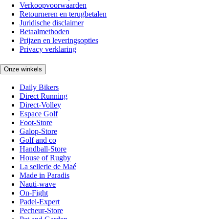
Verkoopvoorwaarden
Retourneren en terugbetalen
Juridische disclaimer
Betaalmethoden
Prijzen en leveringsopties
Privacy verklaring
Onze winkels
Daily Bikers
Direct Running
Direct-Volley
Espace Golf
Foot-Store
Galop-Store
Golf and co
Handball-Store
House of Rugby
La sellerie de Maé
Made in Paradis
Nauti-wave
On-Fight
Padel-Expert
Pecheur-Store