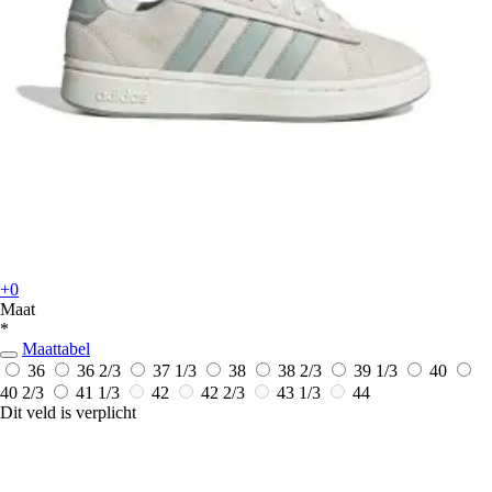
+0
Maat
*
Maattabel
36
36 2/3
37 1/3
38
38 2/3
39 1/3
40
40 2/3
41 1/3
42
42 2/3
43 1/3
44
Dit veld is verplicht