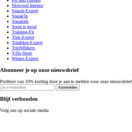
Pet and Garden
Slowood Interior
Smash-Expert
Sneak'In
Sneakids
Sport is good
Training-Fit
Trek-Expert
Triathlon-Expert
TripNBikers
Vélo-Store
Winter-Expert
Abonneer je op onze nieuwsbrief
Profiteer van 10% korting door je aan te melden voor onze nieuwsbrief
Aanmelden
Blijf verbonden
Volg ons op sociale media