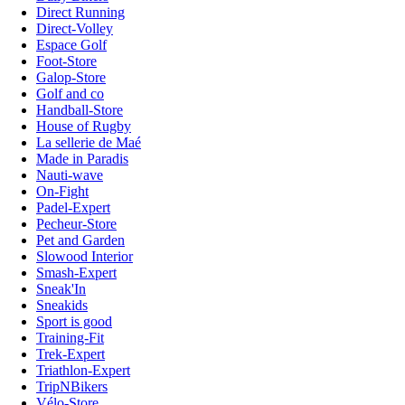
Direct Running
Direct-Volley
Espace Golf
Foot-Store
Galop-Store
Golf and co
Handball-Store
House of Rugby
La sellerie de Maé
Made in Paradis
Nauti-wave
On-Fight
Padel-Expert
Pecheur-Store
Pet and Garden
Slowood Interior
Smash-Expert
Sneak'In
Sneakids
Sport is good
Training-Fit
Trek-Expert
Triathlon-Expert
TripNBikers
Vélo-Store