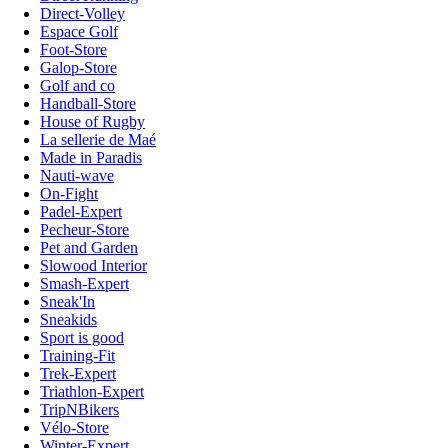
Direct-Volley
Espace Golf
Foot-Store
Galop-Store
Golf and co
Handball-Store
House of Rugby
La sellerie de Maé
Made in Paradis
Nauti-wave
On-Fight
Padel-Expert
Pecheur-Store
Pet and Garden
Slowood Interior
Smash-Expert
Sneak'In
Sneakids
Sport is good
Training-Fit
Trek-Expert
Triathlon-Expert
TripNBikers
Vélo-Store
Winter-Expert