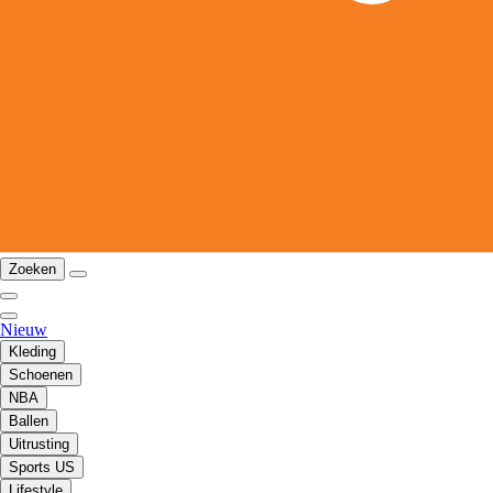
Zoeken
Nieuw
Kleding
Schoenen
NBA
Ballen
Uitrusting
Sports US
Lifestyle