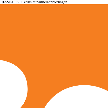
e
BASKET5
. Exclusief partneraanbiedingen