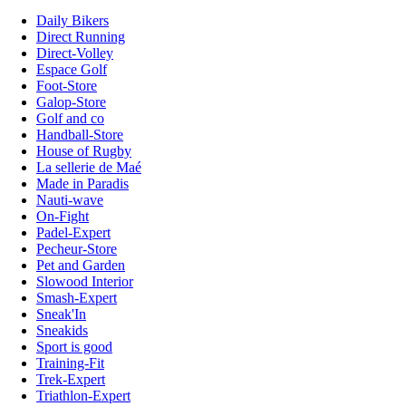
Daily Bikers
Direct Running
Direct-Volley
Espace Golf
Foot-Store
Galop-Store
Golf and co
Handball-Store
House of Rugby
La sellerie de Maé
Made in Paradis
Nauti-wave
On-Fight
Padel-Expert
Pecheur-Store
Pet and Garden
Slowood Interior
Smash-Expert
Sneak'In
Sneakids
Sport is good
Training-Fit
Trek-Expert
Triathlon-Expert