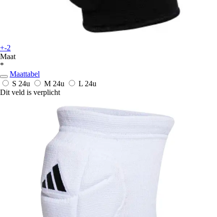
+-2
Maat
*
Maattabel
S
24u
M
24u
L
24u
Dit veld is verplicht