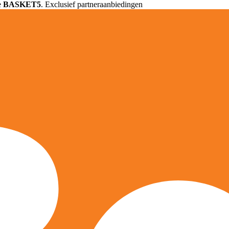
e
BASKET5
. Exclusief partneraanbiedingen