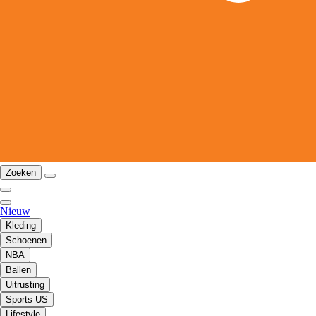
Zoeken
Nieuw
Kleding
Schoenen
NBA
Ballen
Uitrusting
Sports US
Lifestyle