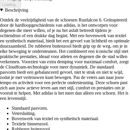
Loading...
Beschrijving
Ontdek de veelzijdigheid van de schoenen Runfalcon 6. Geïnspireerd
door de hardloopgeschiedenis van adidas, is het ontworpen voor
degenen die meer willen, of je nu het asfalt betreedt tijdens je
ochtendrun of een drukke dag begint. Met een bovenwerk van textiel
en synthetisch materiaal, biedt het een gevoel van lichtheid en optimale
duurzaamheid. De rubberen buitenzool biedt grip op de weg, om je in
elke beweging te ondersteunen. Het combineert een iconische stijl met
praktische prestaties, ideaal voor atleten en degenen die de stad willen
verkennen. Voorzien van extra demping voor maximaal comfort, zorgt
de Cloudfoam-technologie voor meer dynamiek. De standaard
pasvorm biedt een gebalanceerd gevoel, niet te strak en niet te wijd,
zodat je met vertrouwen kunt bewegen. Pas de veters aan naar jouw
tempo en activiteit voor een perfecte ondersteuning. Deze schoen past
zich aan jouw actieve leven aan met stijl, comfort en prestaties om je
vooruit te helpen. Met adidas is het meer dan alleen een schoen. Het is
een levensstijl.
Standaard pasvorm.
Vetersluiting.
Bovenwerk van textiel en synthetisch materiaal.
Textiele binnenzool.
Rubberen buitenzool.