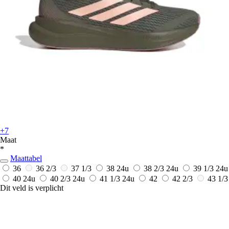
+7
Maat
*
Maattabel
36
36 2/3
37 1/3
38
24u
38 2/3
24u
39 1/3
24u
40
24u
40 2/3
24u
41 1/3
24u
42
42 2/3
43 1/3
Dit veld is verplicht