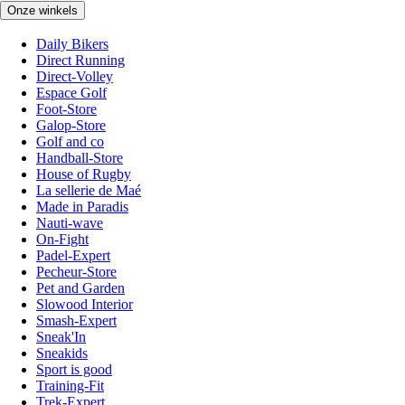
Onze winkels
Daily Bikers
Direct Running
Direct-Volley
Espace Golf
Foot-Store
Galop-Store
Golf and co
Handball-Store
House of Rugby
La sellerie de Maé
Made in Paradis
Nauti-wave
On-Fight
Padel-Expert
Pecheur-Store
Pet and Garden
Slowood Interior
Smash-Expert
Sneak'In
Sneakids
Sport is good
Training-Fit
Trek-Expert