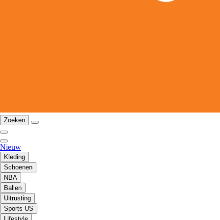
Zoeken
Nieuw
Kleding
Schoenen
NBA
Ballen
Uitrusting
Sports US
Lifestyle