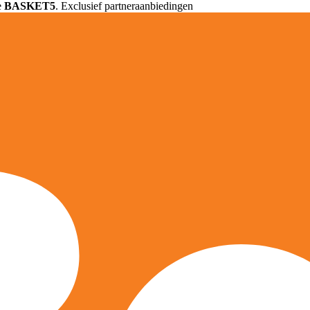
e
BASKET5
. Exclusief partneraanbiedingen