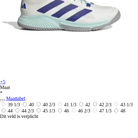
+5
Maat
*
Maattabel
39 1/3
40
40 2/3
41 1/3
42
42 2/3
43 1/3
44
44 2/3
45 1/3
46
46 2/3
47 1/3
48
Dit veld is verplicht