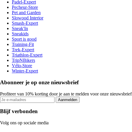
Padel-Expert
Pecheur-Store
Pet and Garden
Slowood Interior
Smash-Expert
Sneak'In
Sneakids
Sport is good
Training-Fit
Trek-Expert
Triathlon-Expert
TripNBikers
Vélo-Store
Winter-Expert
Abonneer je op onze nieuwsbrief
Profiteer van 10% korting door je aan te melden voor onze nieuwsbrief
Aanmelden
Blijf verbonden
Volg ons op sociale media