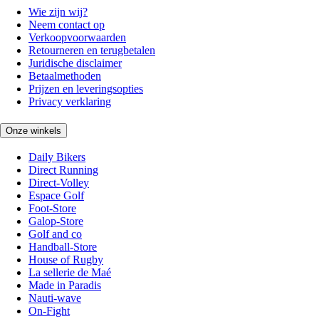
Wie zijn wij?
Neem contact op
Verkoopvoorwaarden
Retourneren en terugbetalen
Juridische disclaimer
Betaalmethoden
Prijzen en leveringsopties
Privacy verklaring
Onze winkels
Daily Bikers
Direct Running
Direct-Volley
Espace Golf
Foot-Store
Galop-Store
Golf and co
Handball-Store
House of Rugby
La sellerie de Maé
Made in Paradis
Nauti-wave
On-Fight