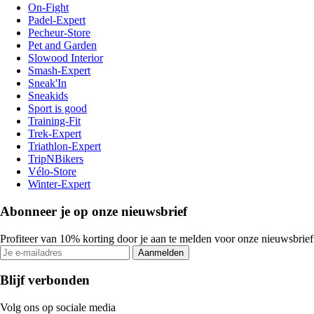
On-Fight
Padel-Expert
Pecheur-Store
Pet and Garden
Slowood Interior
Smash-Expert
Sneak'In
Sneakids
Sport is good
Training-Fit
Trek-Expert
Triathlon-Expert
TripNBikers
Vélo-Store
Winter-Expert
Abonneer je op onze nieuwsbrief
Profiteer van 10% korting door je aan te melden voor onze nieuwsbrief
Aanmelden
Blijf verbonden
Volg ons op sociale media