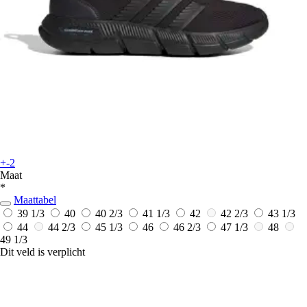
+-2
Maat
*
Maattabel
39 1/3
40
40 2/3
41 1/3
42
42 2/3
43 1/3
44
44 2/3
45 1/3
46
46 2/3
47 1/3
48
49 1/3
Dit veld is verplicht