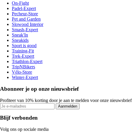
On-Fight
Padel-Expert
Pecheur-Store
Pet and Garden
Slowood Interior
Smash-Expert
Sneak'In
Sneakids
Sport is good
Training-Fit
Trek-Expert
Triathlon-Expert
TripNBikers
Vélo-Store
Winter-Expert
Abonneer je op onze nieuwsbrief
Profiteer van 10% korting door je aan te melden voor onze nieuwsbrief
Aanmelden
Blijf verbonden
Volg ons op sociale media