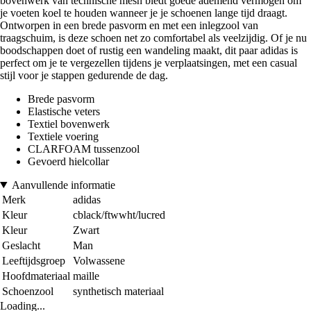
bovenwerk van technische mesh biedt goede ademend vermogen om
je voeten koel te houden wanneer je je schoenen lange tijd draagt.
Ontworpen in een brede pasvorm en met een inlegzool van
traagschuim, is deze schoen net zo comfortabel als veelzijdig. Of je nu
boodschappen doet of rustig een wandeling maakt, dit paar adidas is
perfect om je te vergezellen tijdens je verplaatsingen, met een casual
stijl voor je stappen gedurende de dag.
Brede pasvorm
Elastische veters
Textiel bovenwerk
Textiele voering
CLARFOAM tussenzool
Gevoerd hielcollar
Aanvullende informatie
Merk
adidas
Kleur
cblack/ftwwht/lucred
Kleur
Zwart
Geslacht
Man
Leeftijdsgroep
Volwassene
Hoofdmateriaal
maille
Schoenzool
synthetisch materiaal
Loading...