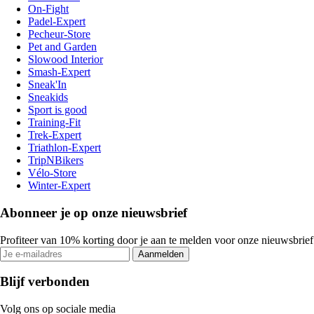
On-Fight
Padel-Expert
Pecheur-Store
Pet and Garden
Slowood Interior
Smash-Expert
Sneak'In
Sneakids
Sport is good
Training-Fit
Trek-Expert
Triathlon-Expert
TripNBikers
Vélo-Store
Winter-Expert
Abonneer je op onze nieuwsbrief
Profiteer van 10% korting door je aan te melden voor onze nieuwsbrief
Aanmelden
Blijf verbonden
Volg ons op sociale media