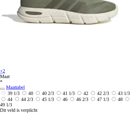
+2
Maat
*
Maattabel
39 1/3
40
40 2/3
41 1/3
42
42 2/3
43 1/3
44
44 2/3
45 1/3
46
46 2/3
47 1/3
48
49 1/3
Dit veld is verplicht