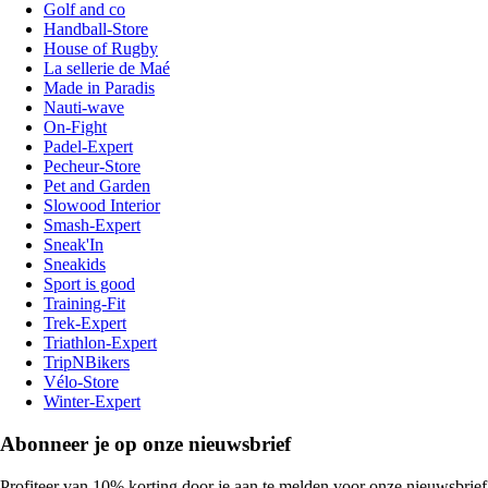
Golf and co
Handball-Store
House of Rugby
La sellerie de Maé
Made in Paradis
Nauti-wave
On-Fight
Padel-Expert
Pecheur-Store
Pet and Garden
Slowood Interior
Smash-Expert
Sneak'In
Sneakids
Sport is good
Training-Fit
Trek-Expert
Triathlon-Expert
TripNBikers
Vélo-Store
Winter-Expert
Abonneer je op onze nieuwsbrief
Profiteer van 10% korting door je aan te melden voor onze nieuwsbrief