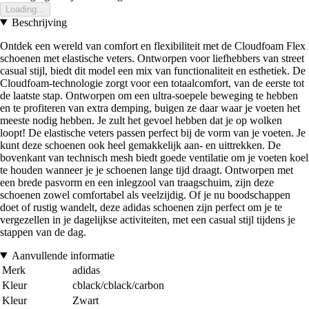
Loading...
Beschrijving
Ontdek een wereld van comfort en flexibiliteit met de Cloudfoam Flex
schoenen met elastische veters. Ontworpen voor liefhebbers van street
casual stijl, biedt dit model een mix van functionaliteit en esthetiek. De
Cloudfoam-technologie zorgt voor een totaalcomfort, van de eerste tot
de laatste stap. Ontworpen om een ultra-soepele beweging te hebben
en te profiteren van extra demping, buigen ze daar waar je voeten het
meeste nodig hebben. Je zult het gevoel hebben dat je op wolken
loopt! De elastische veters passen perfect bij de vorm van je voeten. Je
kunt deze schoenen ook heel gemakkelijk aan- en uittrekken. De
bovenkant van technisch mesh biedt goede ventilatie om je voeten koel
te houden wanneer je je schoenen lange tijd draagt. Ontworpen met
een brede pasvorm en een inlegzool van traagschuim, zijn deze
schoenen zowel comfortabel als veelzijdig. Of je nu boodschappen
doet of rustig wandelt, deze adidas schoenen zijn perfect om je te
vergezellen in je dagelijkse activiteiten, met een casual stijl tijdens je
stappen van de dag.
Aanvullende informatie
Merk
adidas
Kleur
cblack/cblack/carbon
Kleur
Zwart