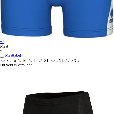
+5
Maat
*
Maattabel
S
24u
M
L
XL
2XL
3XL
Dit veld is verplicht