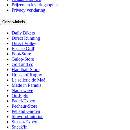
Prijzen en leveringsopties
Privacy verklaring
Onze winkels
Daily Bikers
Direct Running
Direct-Volley
Espace Golf
Foot-Store
Galop-Store
Golf and co
Handball-Store
House of Rugby
La sellerie de Maé
Made in Paradis
Nauti-wave
On-Fight
Padel-Expert
Pecheur-Store
Pet and Garden
Slowood Interior
Smash-Expert
Sneak'In