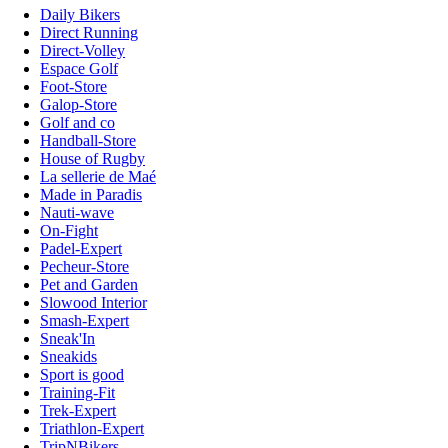
Daily Bikers
Direct Running
Direct-Volley
Espace Golf
Foot-Store
Galop-Store
Golf and co
Handball-Store
House of Rugby
La sellerie de Maé
Made in Paradis
Nauti-wave
On-Fight
Padel-Expert
Pecheur-Store
Pet and Garden
Slowood Interior
Smash-Expert
Sneak'In
Sneakids
Sport is good
Training-Fit
Trek-Expert
Triathlon-Expert
TripNBikers