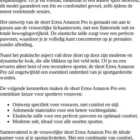
inspanningen. Of je nu voetbal, basketbal of een andere sport beoefent,
dit model garandeert een fris en comfortabel gevoel, zelfs tijdens de
meest veeleisende sessies.
Het ontwerp van de short Errea Amazon Pro is gemaakt om aan te
passen aan de vrouwelijke lichaamsvorm, met een flatterende snit en
totale bewegingsvrijheid. De elastische taille zorgt voor een perfecte
pasvorm, waardoor je je volledig kunt concentreren op je prestaties
zonder afleiding.
Naast het praktische aspect valt deze short op door zijn moderne en
dynamische look, die alle blikken op het veld trekt. Of je nu een
ervaren atleet bent of een recreatieve sporter, de short Errea Amazon
Pro zal ongetwijfeld een essentieel onderdeel van je sportgarderobe
worden.
De volgende kenmerken maken de short Errea Amazon Pro een
onmisbare keuze voor sportieve vrouwen:
Ontwerp specifiek voor vrouwen, met comfort en stijl.
Ademende materialen voor een betere vochtregulatie.
Elastische taille voor een perfecte pasvorm en optimaal comfort.
Moderne snit, ideaal voor alle soorten sporten.
Samenvattend is de vrouwelijke short Errea Amazon Pro de ideale
partner voor al je sportactiviteiten. Met een combinatie van comfort,