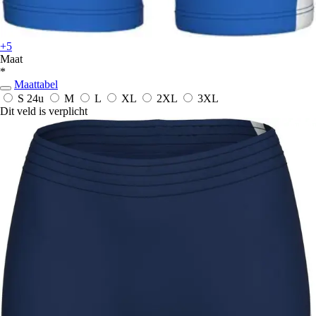
+5
Maat
*
Maattabel
S
24u
M
L
XL
2XL
3XL
Dit veld is verplicht