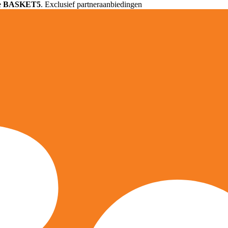
e
BASKET5
. Exclusief partneraanbiedingen