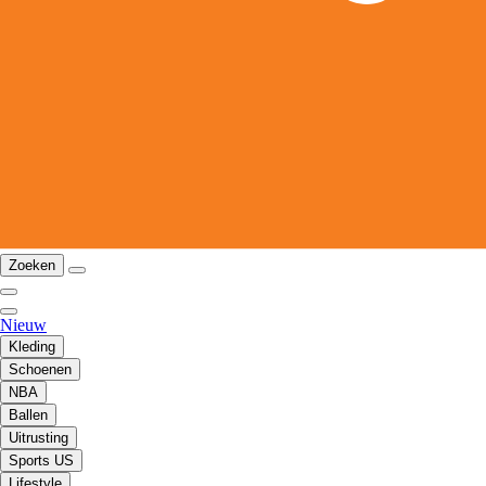
Zoeken
Nieuw
Kleding
Schoenen
NBA
Ballen
Uitrusting
Sports US
Lifestyle