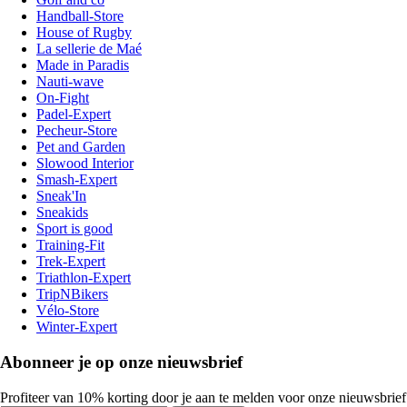
Handball-Store
House of Rugby
La sellerie de Maé
Made in Paradis
Nauti-wave
On-Fight
Padel-Expert
Pecheur-Store
Pet and Garden
Slowood Interior
Smash-Expert
Sneak'In
Sneakids
Sport is good
Training-Fit
Trek-Expert
Triathlon-Expert
TripNBikers
Vélo-Store
Winter-Expert
Abonneer je op onze nieuwsbrief
Profiteer van 10% korting door je aan te melden voor onze nieuwsbrief