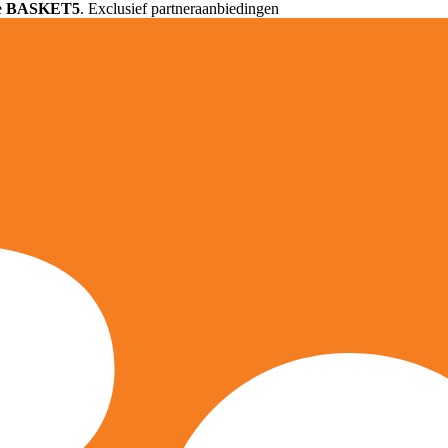
e
BASKET5
. Exclusief partneraanbiedingen