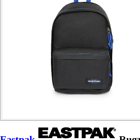
Eastpak
Rugz