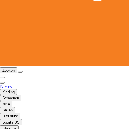
Zoeken
Nieuw
Kleding
Schoenen
NBA
Ballen
Uitrusting
Sports US
Lifestyle