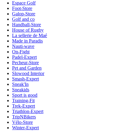
Espace Golf
Foot-Store
Galop-Store
Golf and co
Handball-Store
House of Rugby
La sellerie de Maé
Made in Paradis
Nauti-wave
On-Fight
Padel-Expert
Pecheur-Store
Pet and Garden
Slowood Interior
Smash-Expert
Sneak'In
Sneakids
Sport is good
Training-Fit
Trek-Expert
Triathlon-Expert
TripNBikers
Vélo-Store
Winter-Expert