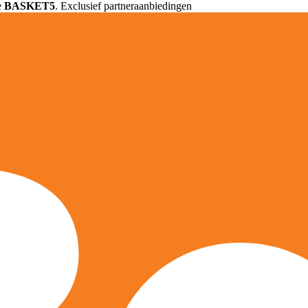
e
BASKET5
. Exclusief partneraanbiedingen