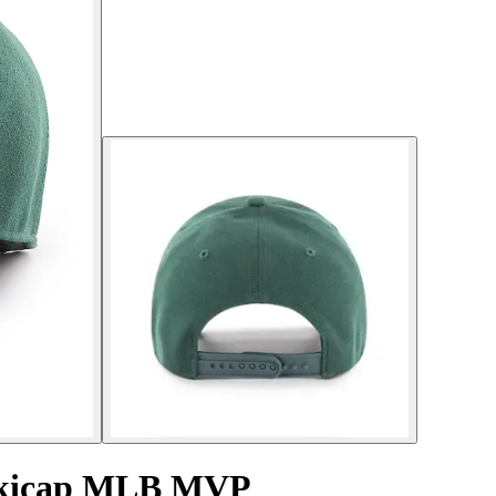
nkicap MLB MVP