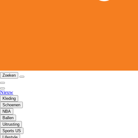
Zoeken
Nieuw
Kleding
Schoenen
NBA
Ballen
Uitrusting
Sports US
Lifestyle