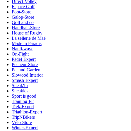
Direct-Volley
Espace Golf
Foot-Store
Galop-Store
Golf and co
Handball-Store
House of Rugby
La sellerie de Maé
Made in Paradis
Nauti-wave
On-Fight
Padel-Expert
Pecheur-Store
Pet and Garden
Slowood Interior
Smash-Expert
Sneak'In
Sneakids
Sport is good
Training-Fit
Trek-Expert
Triathlon-Expert
TripNBikers
Vélo-Store
Winter-Expert