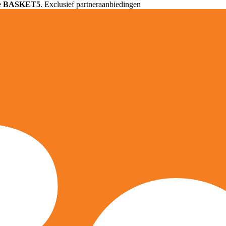
e
BASKET5
. Exclusief partneraanbiedingen