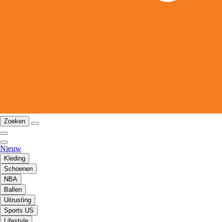
Zoeken
Nieuw
Kleding
Schoenen
NBA
Ballen
Uitrusting
Sports US
Lifestyle