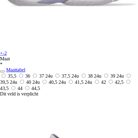
+-2
Maat
*
Maattabel
35,5
36
37
24u
37,5
24u
38
24u
39
24u
39,5
24u
40
24u
40,5
24u
41,5
24u
42
42,5
43,5
44
44,5
Dit veld is verplicht