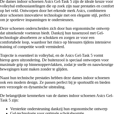
De dames indoor schoenen Asics Gel-Task 5 zijn de ideale keuze voor
volleybal enthousiastelingen die op zoek zijn naar prestaties en comfort
op het veld. Ontworpen door het erkende merk Asics, combineren
deze schoenen innovatieve technologie met een elegante stijl, perfect
om je sportieve inspanningen te ondersteunen.
Deze schoenen onderscheiden zich door hun ergonomische ontwerp
dat uitstekende voetsteun biedt. Dankzij hun tussenzool met Gel-
technologie absorberen ze schokken en zorgen ze voor een
comfortabele loop, waardoor het risico op blessures tijdens intensieve
training of competitie wordt verminderd.
Trajectie is essentieel in volleybal, en de Asics Gel-Task 5 vormt
hierop geen uitzondering. De buitenzool is speciaal ontworpen voor
maximale grip op binnenoppervlakken, zodat je snelle en nauwkeurige
bewegingen kunt maken zonder te glijden.
Naast hun technische prestaties hebben deze dames indoor schoenen
ook een modern design. Ze passen perfect bij je sportoutfit en bieden
een verzorgde en dynamische uitstraling.
De belangrijkste kenmerken van de dames indoor schoenen Asics Gel-
Task 5 zijn:
Versterkte ondersteuning dankzij hun ergonomische ontwerp
Gel-technologie voor optimale schokabsorptie