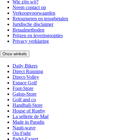
Wie zijn wij?
Neem contact op
Verkoopvoorwaarden
Retourneren en terugbetalen
Juridische disclaimer
Betaalmethoden
Prijzen en leveringsopties
Privacy verklaring
Onze winkels
Daily Bikers
Direct Running
Direct-Volley
Espace Golf
Foot-Store
Galop-Store
Golf and co
Handball-Store
House of Rugby
La sellerie de Maé
Made in Paradis
Nauti-wave
On-Fight
Padel-Expert