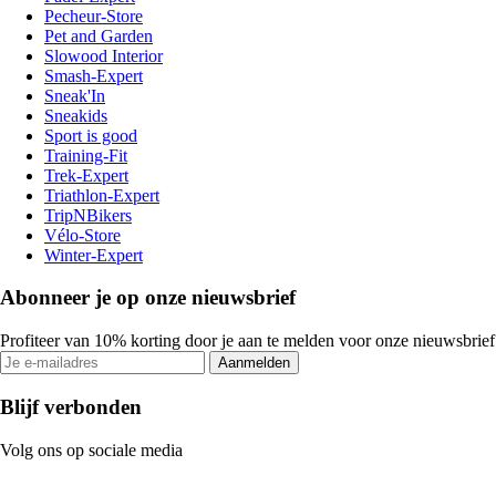
Pecheur-Store
Pet and Garden
Slowood Interior
Smash-Expert
Sneak'In
Sneakids
Sport is good
Training-Fit
Trek-Expert
Triathlon-Expert
TripNBikers
Vélo-Store
Winter-Expert
Abonneer je op onze nieuwsbrief
Profiteer van 10% korting door je aan te melden voor onze nieuwsbrief
Aanmelden
Blijf verbonden
Volg ons op sociale media