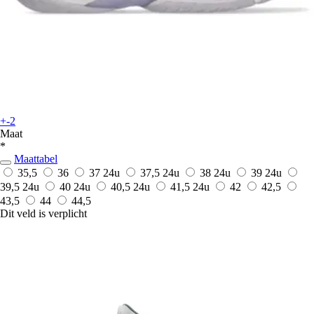
+-2
Maat
*
Maattabel
35,5
36
37
24u
37,5
24u
38
24u
39
24u
39,5
24u
40
24u
40,5
24u
41,5
24u
42
42,5
43,5
44
44,5
Dit veld is verplicht