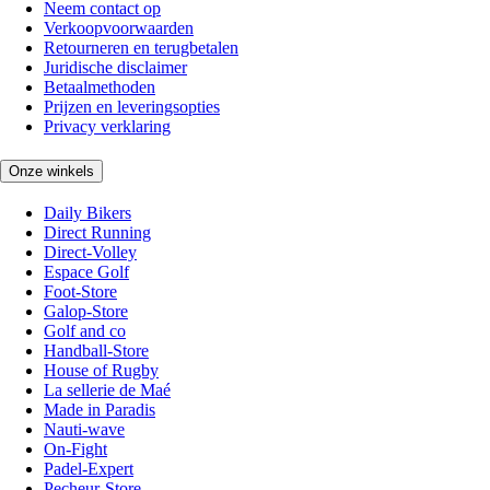
Neem contact op
Verkoopvoorwaarden
Retourneren en terugbetalen
Juridische disclaimer
Betaalmethoden
Prijzen en leveringsopties
Privacy verklaring
Onze winkels
Daily Bikers
Direct Running
Direct-Volley
Espace Golf
Foot-Store
Galop-Store
Golf and co
Handball-Store
House of Rugby
La sellerie de Maé
Made in Paradis
Nauti-wave
On-Fight
Padel-Expert
Pecheur-Store