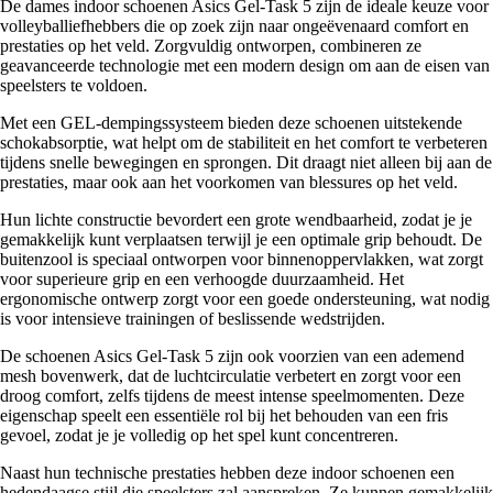
De dames indoor schoenen Asics Gel-Task 5 zijn de ideale keuze voor
volleyballiefhebbers die op zoek zijn naar ongeëvenaard comfort en
prestaties op het veld. Zorgvuldig ontworpen, combineren ze
geavanceerde technologie met een modern design om aan de eisen van
speelsters te voldoen.
Met een GEL-dempingssysteem bieden deze schoenen uitstekende
schokabsorptie, wat helpt om de stabiliteit en het comfort te verbeteren
tijdens snelle bewegingen en sprongen. Dit draagt niet alleen bij aan de
prestaties, maar ook aan het voorkomen van blessures op het veld.
Hun lichte constructie bevordert een grote wendbaarheid, zodat je je
gemakkelijk kunt verplaatsen terwijl je een optimale grip behoudt. De
buitenzool is speciaal ontworpen voor binnenoppervlakken, wat zorgt
voor superieure grip en een verhoogde duurzaamheid. Het
ergonomische ontwerp zorgt voor een goede ondersteuning, wat nodig
is voor intensieve trainingen of beslissende wedstrijden.
De schoenen Asics Gel-Task 5 zijn ook voorzien van een ademend
mesh bovenwerk, dat de luchtcirculatie verbetert en zorgt voor een
droog comfort, zelfs tijdens de meest intense speelmomenten. Deze
eigenschap speelt een essentiële rol bij het behouden van een fris
gevoel, zodat je je volledig op het spel kunt concentreren.
Naast hun technische prestaties hebben deze indoor schoenen een
hedendaagse stijl die speelsters zal aanspreken. Ze kunnen gemakkelijk