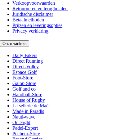
Verkoopvoorwaarden
Retourneren en terugbetalen
Juridische disclaimer
Betaalmethoden
Prijzen en leveringsopties
Privacy verklaring
Onze winkels
Daily Bikers
Direct Running
Direct-Volley
Espace Golf
Foot-Store
Galop-Store
Golf and co
Handball-Store
House of Rugby
La sellerie de Maé
Made in Paradis
Nauti-wave
On-Fight
Padel-Expert
Pecheur-Store