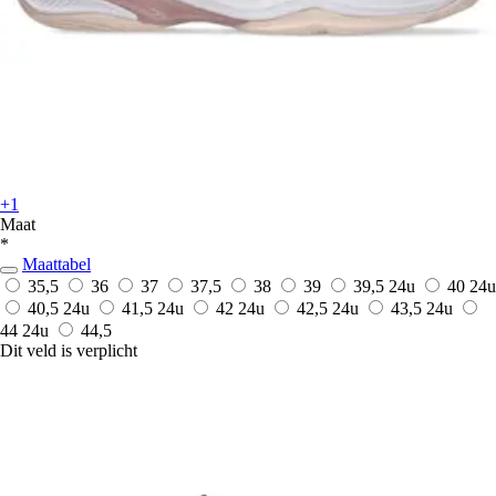
+1
Maat
*
Maattabel
35,5
36
37
37,5
38
39
39,5
24u
40
24u
40,5
24u
41,5
24u
42
24u
42,5
24u
43,5
24u
44
24u
44,5
Dit veld is verplicht