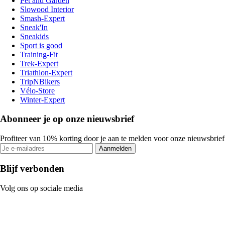
Pet and Garden
Slowood Interior
Smash-Expert
Sneak'In
Sneakids
Sport is good
Training-Fit
Trek-Expert
Triathlon-Expert
TripNBikers
Vélo-Store
Winter-Expert
Abonneer je op onze nieuwsbrief
Profiteer van 10% korting door je aan te melden voor onze nieuwsbrief
Aanmelden
Blijf verbonden
Volg ons op sociale media