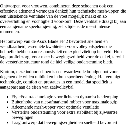
Ontworpen voor vrouwen, combineren deze schoenen ook een
effectieve ademend vermogen dankzij hun technische mesh-upper, die
een uitstekende ventilatie van de voet mogelijk maakt en zo
oververhitting en vochtigheid voorkomt. Deze ventilatie draagt bij aan
een aangename speelomgeving, zelfs tijdens de meest intense
momenten.
Het ontwerp van de Asics Blade FF 2 bevordert snelheid en
wendbaarheid, essentiële kwaliteiten voor volleybalspelers die
behoefte hebben aan responsiviteit en explosiviteit op het veld. Hun
lage profiel zorgt voor meer bewegingsvrijheid voor de enkel, terwijl
de versterkte structuur rond de hiel veilige ondersteuning biedt.
Kortom, deze indoor schoen is een waardevolle bondgenoot voor
degenen die willen uitblinken in hun sportbeoefening. Het verenigt
technologie, comfort en prestaties in een model dat specifiek is
aangepast aan de eisen van zaalvolleybal.
FlyteFoam-technologie voor lichte en dynamische demping
Buitenholte van niet-afmarkend rubber voor maximale grip
Adeemende mesh-upper voor optimale ventilatie
Versterkte ondersteuning voor extra stabiliteit bij zijwaartse
bewegingen
Laag ontwerp dat bewegingsvrijheid en snelheid bevordert