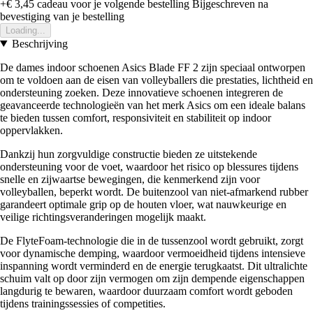
+€ 3,45
cadeau voor je volgende bestelling
Bijgeschreven na
bevestiging van je bestelling
Loading...
Beschrijving
De dames indoor schoenen Asics Blade FF 2 zijn speciaal ontworpen
om te voldoen aan de eisen van volleyballers die prestaties, lichtheid en
ondersteuning zoeken. Deze innovatieve schoenen integreren de
geavanceerde technologieën van het merk Asics om een ideale balans
te bieden tussen comfort, responsiviteit en stabiliteit op indoor
oppervlakken.
Dankzij hun zorgvuldige constructie bieden ze uitstekende
ondersteuning voor de voet, waardoor het risico op blessures tijdens
snelle en zijwaartse bewegingen, die kenmerkend zijn voor
volleyballen, beperkt wordt. De buitenzool van niet-afmarkend rubber
garandeert optimale grip op de houten vloer, wat nauwkeurige en
veilige richtingsveranderingen mogelijk maakt.
De FlyteFoam-technologie die in de tussenzool wordt gebruikt, zorgt
voor dynamische demping, waardoor vermoeidheid tijdens intensieve
inspanning wordt verminderd en de energie terugkaatst. Dit ultralichte
schuim valt op door zijn vermogen om zijn dempende eigenschappen
langdurig te bewaren, waardoor duurzaam comfort wordt geboden
tijdens trainingssessies of competities.