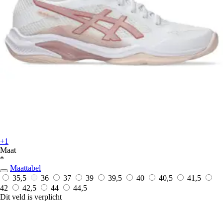
+1
Maat
*
Maattabel
35,5
36
37
39
39,5
40
40,5
41,5
42
42,5
44
44,5
Dit veld is verplicht