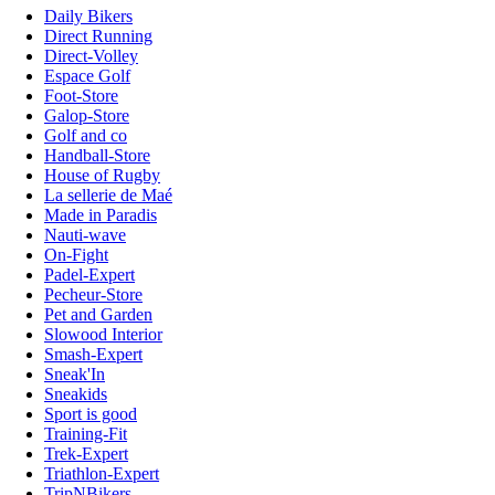
Daily Bikers
Direct Running
Direct-Volley
Espace Golf
Foot-Store
Galop-Store
Golf and co
Handball-Store
House of Rugby
La sellerie de Maé
Made in Paradis
Nauti-wave
On-Fight
Padel-Expert
Pecheur-Store
Pet and Garden
Slowood Interior
Smash-Expert
Sneak'In
Sneakids
Sport is good
Training-Fit
Trek-Expert
Triathlon-Expert
TripNBikers