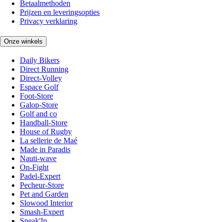
Betaalmethoden
Prijzen en leveringsopties
Privacy verklaring
Onze winkels
Daily Bikers
Direct Running
Direct-Volley
Espace Golf
Foot-Store
Galop-Store
Golf and co
Handball-Store
House of Rugby
La sellerie de Maé
Made in Paradis
Nauti-wave
On-Fight
Padel-Expert
Pecheur-Store
Pet and Garden
Slowood Interior
Smash-Expert
Sneak'In