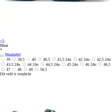
+5
Maat
*
Maattabel
39
39,5
40
40,5
41,5
24u
42
24u
42,5
24u
43,5
24u
44
24u
44,5
24u
45
24u
46
24u
46,5
47
48
49
50,5
Dit veld is verplicht