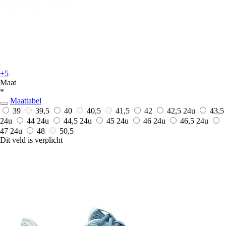
+5
Maat
*
Maattabel
39
39,5
40
40,5
41,5
42
42,5
24u
43,5
24u
44
24u
44,5
24u
45
24u
46
24u
46,5
24u
47
24u
48
50,5
Dit veld is verplicht