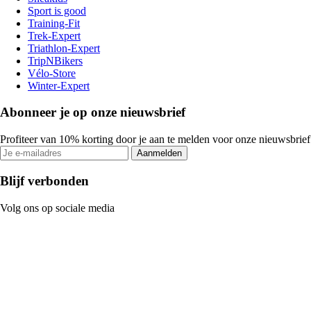
Sport is good
Training-Fit
Trek-Expert
Triathlon-Expert
TripNBikers
Vélo-Store
Winter-Expert
Abonneer je op onze nieuwsbrief
Profiteer van 10% korting door je aan te melden voor onze nieuwsbrief
Aanmelden
Blijf verbonden
Volg ons op sociale media