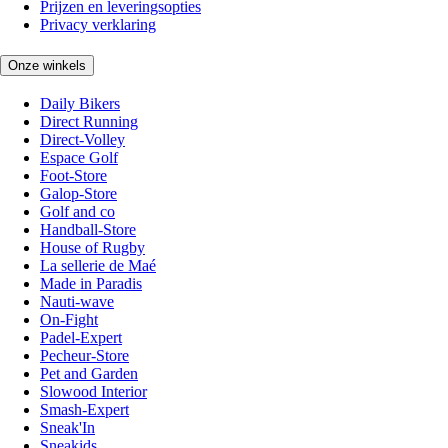
Prijzen en leveringsopties
Privacy verklaring
Onze winkels
Daily Bikers
Direct Running
Direct-Volley
Espace Golf
Foot-Store
Galop-Store
Golf and co
Handball-Store
House of Rugby
La sellerie de Maé
Made in Paradis
Nauti-wave
On-Fight
Padel-Expert
Pecheur-Store
Pet and Garden
Slowood Interior
Smash-Expert
Sneak'In
Sneakids